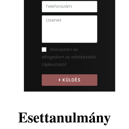
Elolvastam és
elfogadom az adatkezelési
tájékoztatót
KÜLDÉS
Esettanulmány