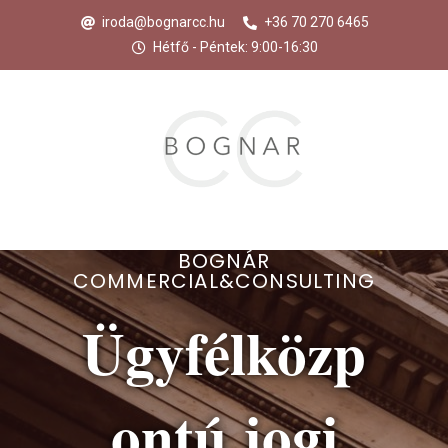
iroda@bognarcc.hu
+36 70 270 6465
Hétfő - Péntek: 9:00-16:30
BOGNÁR
COMMERCIAL&CONSULTING
Ügyfélközp
ontú jogi