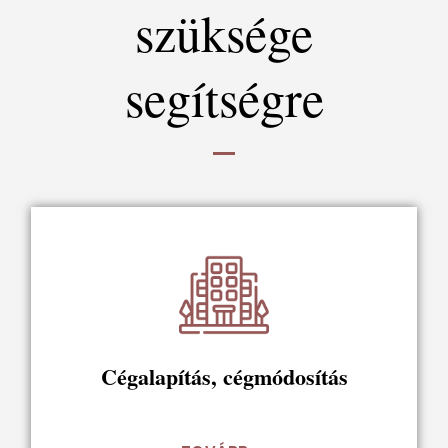
szüksége
segítségre
Cégalapítás, cégmódosítás