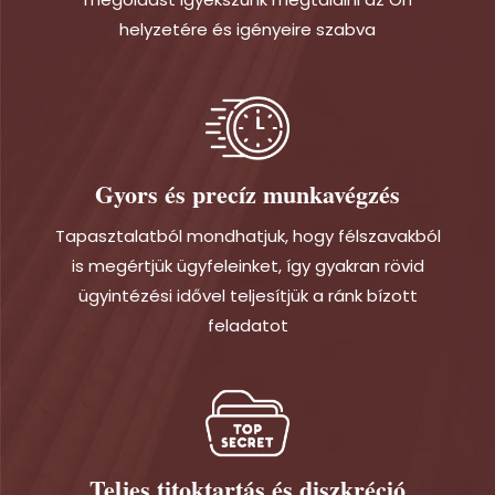
helyzetére és igényeire szabva
Gyors és precíz munkavégzés
Tapasztalatból mondhatjuk, hogy félszavakból
is megértjük ügyfeleinket, így gyakran rövid
ügyintézési idővel teljesítjük a ránk bízott
feladatot
Teljes titoktartás és diszkréció