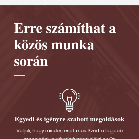
Erre számíthat a
közös munka
során
Egyedi és igényre szabott megoldások
Valljuk, hogy minden eset más. Ezért a legjobb
megoldást igyekszünk megtalálni az Ön