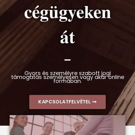
cégügyeken
át
Gyors és személyre szabott jogi
támogatás személyesen vagy akár online
formában.
KAPCSOLATFELVÉTEL