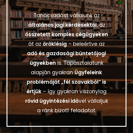
Tanácsadást vállalunk az
általános jogi kérdésektől
, az
összetett komplex cégügyeken
át az
öröklésig
– beleértve az
adó és gazdasági büntetőjogi
ügyekben
is. Tapasztalatunk
alapján gyakran
Ügyfeleink
problémáját „fél szavakból” is
értjük
– így gyakran viszonylag
rövid ügyintézési idő
vel vállaljuk
a ránk bízott feladatot.